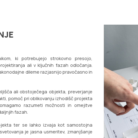
ip to main content
Skip to navigat
NJE
ikom, ki potrebujejo strokovno presojo,
jektiranja ali v ključnih fazah odločanja.
zakonodajne dileme razjasnijo pravočasno in
jišča ali obstoječega objekta, preverjanje
ti, pomoč pri oblikovanju izhodišč projekta
u pomagamo razumeti možnosti in omejitve
aljnjih fazah.
ojekta ter se lahko izvaja kot samostojna
lj svetovanja je jasna usmeritev, zmanjšanje