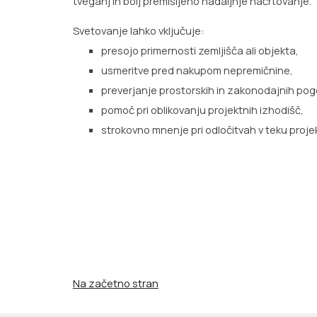
tveganj in bolj premišljeno nadaljnje načrtovanje.
Svetovanje lahko vključuje:
presojo primernosti zemljišča ali objekta,
usmeritve pred nakupom nepremičnine,
preverjanje prostorskih in zakonodajnih pog
pomoč pri oblikovanju projektnih izhodišč,
strokovno mnenje pri odločitvah v teku proje
Na začetno stran