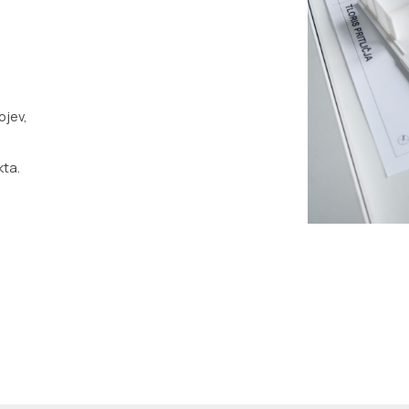
ojev,
kta.