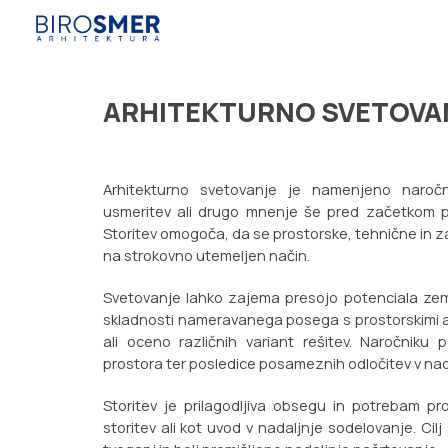
Sk
ARHITEKTURNO SVETOVA
Arhitekturno svetovanje je namenjeno naročn
usmeritev ali drugo mnenje še pred začetkom pro
Storitev omogoča, da se prostorske, tehnične in 
na strokovno utemeljen način.
Svetovanje lahko zajema presojo potenciala zeml
skladnosti nameravanega posega s prostorskimi ak
ali oceno različnih variant rešitev. Naročnik
prostora ter posledice posameznih odločitev v nad
Storitev je prilagodljiva obsegu in potrebam pr
storitev ali kot uvod v nadaljnje sodelovanje. Ci